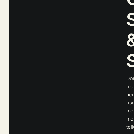
Do
mol
hen
ris
mo
mol
tel