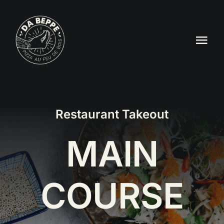
Passer
au
contenu
Tog
Nav
Accueil
Carte
Restaurant Takeout
Privatisation & Evénements
MAIN
Notre Histoire
COURSE
Contact