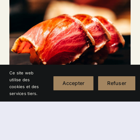
Ce site web
utilise des
Accepter
Refuser
cookies et des
services tiers.
Twice Cooked Pork