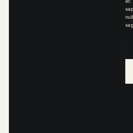
ac
sap
nul
sag
qua
de
Cha
Ajo
Siu
pa
&
Sus