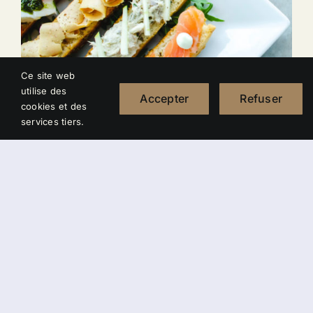
Ce site web
utilise des
Accepter
Refuser
cookies et des
services tiers.
Cheeze & Fish On
Bread
14,00
€