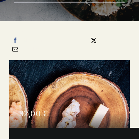
Categories:
HORS D'OEUVRES
Share this
Tweet this
Email this
32,00
€